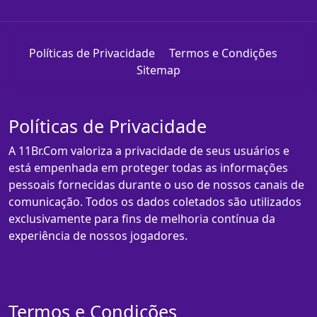
Políticas de Privacidade
Termos e Condições
Sitemap
Políticas de Privacidade
A 11Br.Com valoriza a privacidade de seus usuários e
está empenhada em proteger todas as informações
pessoais fornecidas durante o uso de nossos canais de
comunicação. Todos os dados coletados são utilizados
exclusivamente para fins de melhoria contínua da
experiência de nossos jogadores.
Termos e Condições