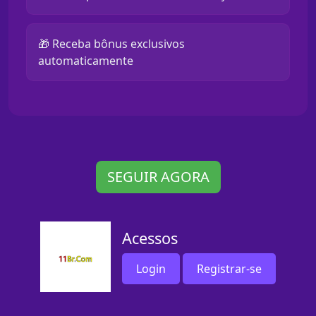
🎁 Receba bônus exclusivos
automaticamente
SEGUIR AGORA
Acessos
Login
Registrar-se