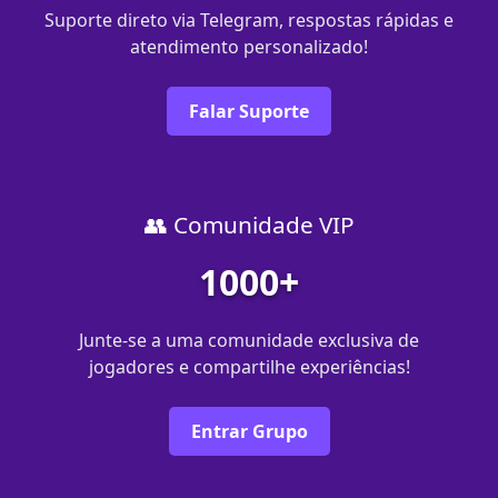
Suporte direto via Telegram, respostas rápidas e
atendimento personalizado!
Falar Suporte
👥 Comunidade VIP
1000+
Junte-se a uma comunidade exclusiva de
jogadores e compartilhe experiências!
Entrar Grupo