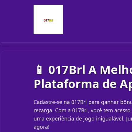
📱 017Brl A Melh
Plataforma de A
Cadastre-se na 017Brl para ganhar bôn
recarga. Com a 017Brl, você tem acesso 
uma experiência de jogo inigualável. J
agora!