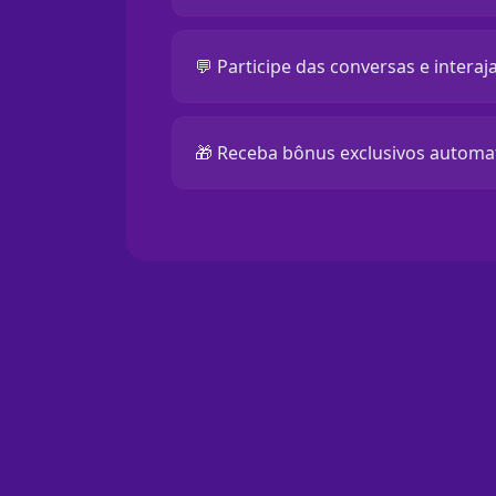
💬 Participe das conversas e interaj
🎁 Receba bônus exclusivos autom