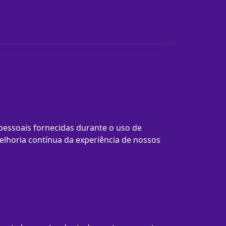
pessoais fornecidas durante o uso de
elhoria contínua da experiência de nossos