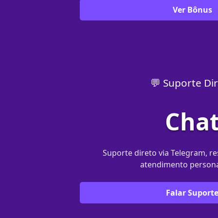
Ver Bônus
💬 Suporte Di
Cha
Suporte direto via Telegram, r
atendimento persona
Falar Suport