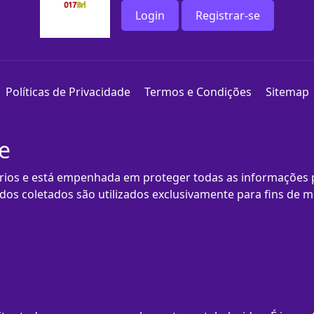
Login
Registrar-se
Políticas de Privacidade
Termos e Condições
Sitemap
de
uários e está empenhada em proteger todas as informações 
os coletados são utilizados exclusivamente para fins de m