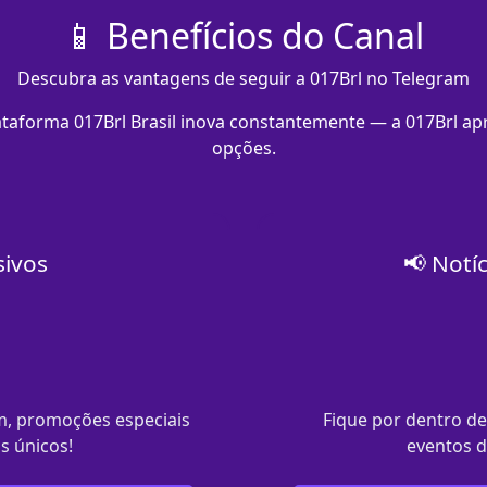
📱 Benefícios do Canal
Descubra as vantagens de seguir a 017Brl no Telegram
plataforma 017Brl Brasil inova constantemente — a 017Brl 
opções.
sivos
📢 Notí
m, promoções especiais
Fique por dentro d
s únicos!
eventos d