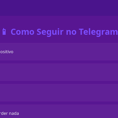
📱 Como Seguir no Telegram
ositivo
erder nada