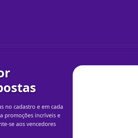
or
postas
us no cadastro e em cada
a promoções incríveis e
unte-se aos vencedores