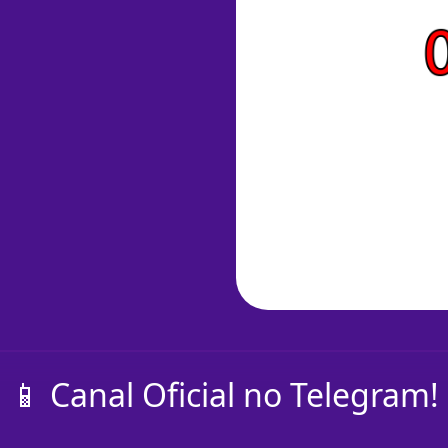
📱 Canal Oficial no Telegram!