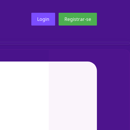
Login
Registrar-se